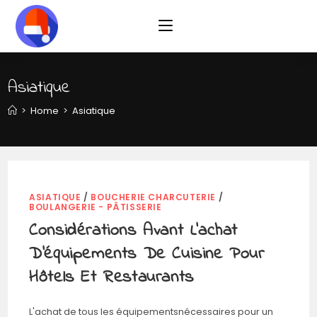
Skip
to
content
Asiatique
>
Home
>
Asiatique
ASIATIQUE
/
BOUCHERIE CHARCUTERIE
/
BOULANGERIE - PÂTISSERIE
Considérations Avant L’achat
D’équipements De Cuisine Pour
Hôtels Et Restaurants
L'achat de tous les équipementsnécessaires pour un