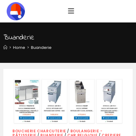
Skip
to
content
Buanderie
>
Home
>
Buanderie
BOUCHERIE CHARCUTERIE
/
BOULANGERIE -
PÂTISSERIE
/
BUANDERIE
/
CHR BELGIQUE
/
CREPIERE