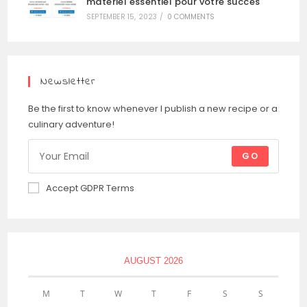
matériel essentiel pour votre succès
SEPTEMBER 15, 2023
/
0 COMMENTS
Newsletter
Be the first to know whenever I publish a new recipe or a
culinary adventure!
GO
Accept GDPR Terms
AUGUST 2026
M
T
W
T
F
S
S