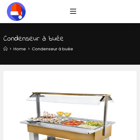
Skip
to
content
Condenseur à buée
>
Home
>
Condenseur à buée