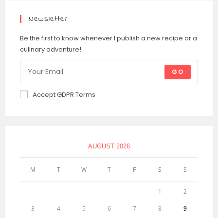
Newsletter
Be the first to know whenever I publish a new recipe or a
culinary adventure!
GO
Accept GDPR Terms
AUGUST 2026
M
T
W
T
F
S
S
1
2
3
4
5
6
7
8
9