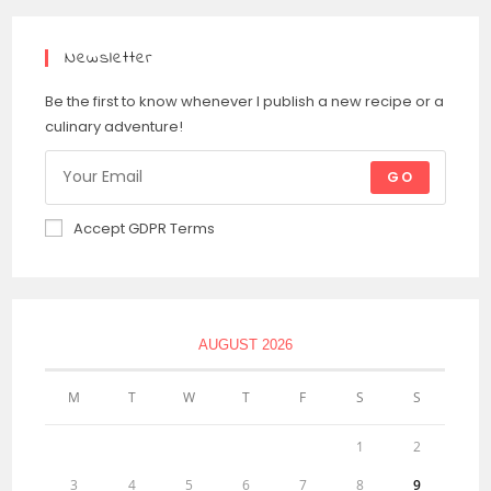
Newsletter
Be the first to know whenever I publish a new recipe or a
culinary adventure!
GO
Accept GDPR Terms
AUGUST 2026
M
T
W
T
F
S
S
1
2
3
4
5
6
7
8
9