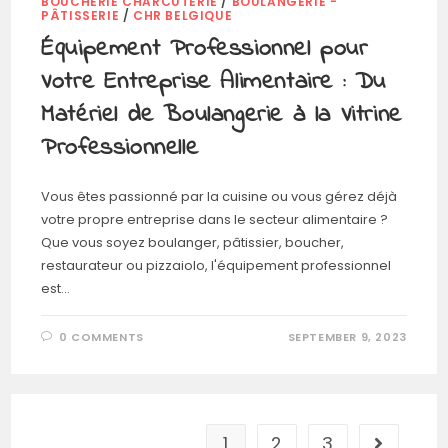
BOUCHERIE CHARCUTERIE
/
BOULANGERIE -
PÂTISSERIE
/
CHR BELGIQUE
Équipement Professionnel pour
Votre Entreprise Alimentaire : Du
Matériel de Boulangerie à la Vitrine
Professionnelle
Vous êtes passionné par la cuisine ou vous gérez déjà
votre propre entreprise dans le secteur alimentaire ?
Que vous soyez boulanger, pâtissier, boucher,
restaurateur ou pizzaiolo, l'équipement professionnel
est…
0 COMMENTS
SEPTEMBER 9, 2023
1
2
3
Go to the