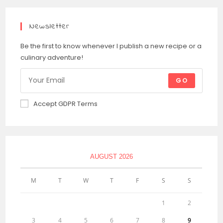
Newsletter
Be the first to know whenever I publish a new recipe or a
culinary adventure!
GO
Accept GDPR Terms
AUGUST 2026
M
T
W
T
F
S
S
1
2
3
4
5
6
7
8
9