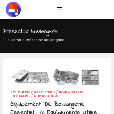
Skip
to
content
Présentoir boulangerie
>
Home
>
Présentoir boulangerie
BOUCHERIE CHARCUTERIE
/
BOULANGERIE -
PÂTISSERIE
/
CHR BELGIQUE
Équipement De Boulangerie
Essentiel : 10 Equipements Utiles