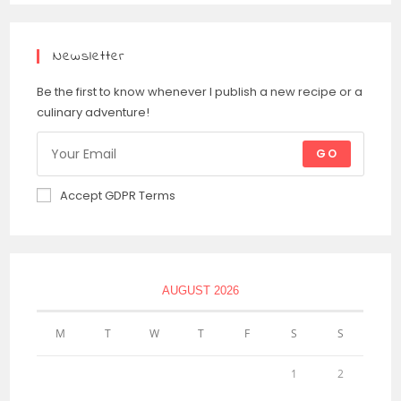
Newsletter
Be the first to know whenever I publish a new recipe or a
culinary adventure!
GO
Accept GDPR Terms
AUGUST 2026
M
T
W
T
F
S
S
1
2