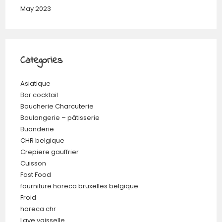
May 2023
Categories
Asiatique
Bar cocktail
Boucherie Charcuterie
Boulangerie – pâtisserie
Buanderie
CHR belgique
Crepiere gauffrier
Cuisson
Fast Food
fourniture horeca bruxelles belgique
Froid
horeca chr
Lave vaisselle