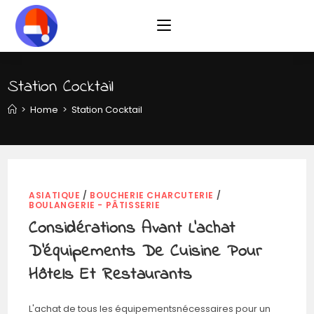
Skip
to
content
Station Cocktail
>
Home
>
Station Cocktail
ASIATIQUE
/
BOUCHERIE CHARCUTERIE
/
BOULANGERIE - PÂTISSERIE
Considérations Avant L’achat
D’équipements De Cuisine Pour
Hôtels Et Restaurants
L'achat de tous les équipementsnécessaires pour un