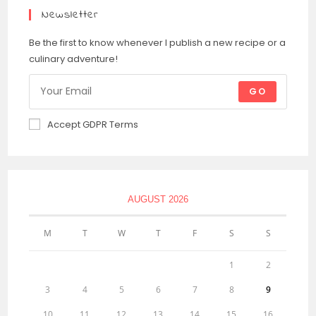
Newsletter
Be the first to know whenever I publish a new recipe or a
culinary adventure!
GO
Accept GDPR Terms
AUGUST 2026
M
T
W
T
F
S
S
1
2
3
4
5
6
7
8
9
10
11
12
13
14
15
16