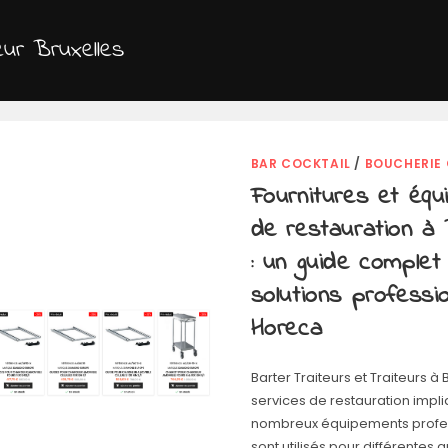
eur Bruxelles
BAR COCKTAIL
/
BOUCHERIE
Fournitures et éq
de restauration à 
: un guide complet
solutions professio
Horeca
Barter Traiteurs et Traiteurs à 
services de restauration impl
nombreux équipements profes
sont utilisés pour différentes a