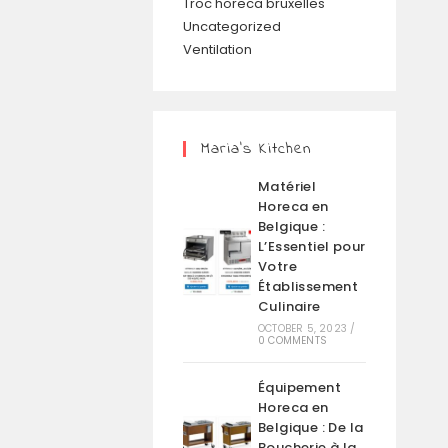
Troc horeca bruxelles
Uncategorized
Ventilation
Maria’s Kitchen
Matériel
Horeca en
Belgique :
L’Essentiel pour
Votre
Établissement
Culinaire
OCTOBER 5, 2023
/
0 COMMENTS
Équipement
Horeca en
Belgique : De la
Boucherie à la