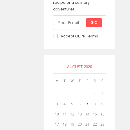
recipe or a culinary
adventure!
GO
Accept GDPR Terms
AUGUST 2026
M
T
W
T
F
S
S
1
2
3
4
5
6
7
8
9
10
11
12
13
14
15
16
17
18
19
20
21
22
23