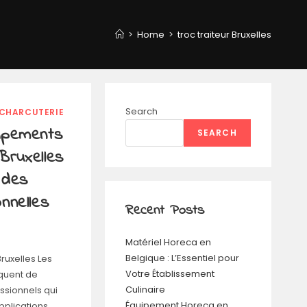
>
Home
>
troc traiteur Bruxelles
Search
 CHARCUTERIE
uipements
SEARCH
Bruxelles
 des
nnelles
Recent Posts
Matériel Horeca en
Belgique : L’Essentiel pour
Bruxelles Les
Votre Établissement
iquent de
Culinaire
sionnels qui
Équipement Horeca en
pplications.